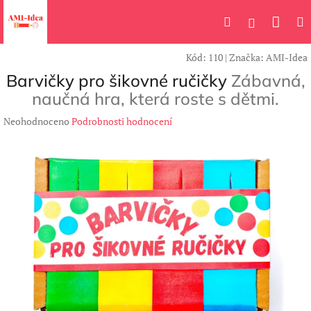
Přejít
Náku
Hledat
M
na
Přihlášení
obsah
koší
Kód:
110
|
Značka:
AMI-Idea
Barvičky pro šikovné ručičky
Zábavná,
naučná hra, která roste s dětmi.
Průměrné
Neohodnoceno
Podrobnosti hodnocení
hodnocení
produktu
je
0,0
z
5
hvězdiček.