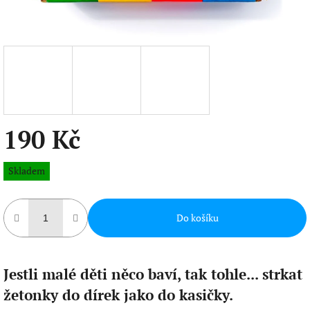
190 Kč
Měrná
Skladem
cena:
Do košíku
Jestli malé děti něco baví, tak tohle... strkat
žetonky do dírek jako do kasičky.