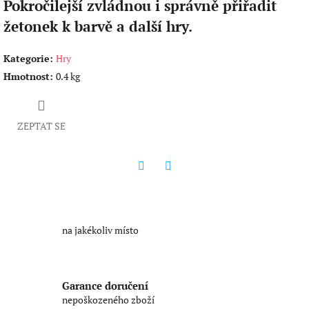
Pokročilejší zvládnou i správně přiřadit
žetonek k barvě a další hry.
Kategorie
:
Hry
Hmotnost
:
0.4 kg
ZEPTAT SE
Twitter
Facebook
na jakékoliv místo
Garance doručení
nepoškozeného zboží