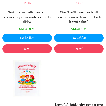
k
KE KAŽDÉ OBJEDNÁVCE
45 Kč
90 Kč
t
ů
Neztrať si vypadlý zoubek -
Otevři sešit a nech se bavit
krabičku vysuň a zoubek vlož do
fascinujícím světem optických
dírky.
klamů a iluzí!
SKLADEM
SKLADEM
Do košíku
Do košíku
Detail
Detail
Logické hádanky nejen pro