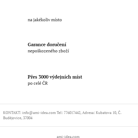
v
l
á
na jakékoliv místo
d
a
c
í
Garance doručení
p
nepoškozeného zboží
r
v
k
y
v
Přes 3000 výdejních míst
ý
po celé ČR
p
i
s
u
Z
á
KONTAKT: info@ami-idea.com Tel: 776017442, Adresa: Kubatova 10, Č.
Budějovice, 37004
p
a
t
ami-idea.com