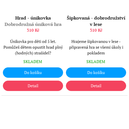
Hrad - únikovka
Šipkovaná - dobrodružství
Dobrodružná úniková hra
v lese
310 Kč
310 Kč
Únikovka pro děti od 5 let.
Hrajeme šipkovanou v lese -
Pomůžeš dětem opustit hrad plný
připravená hra se všemi úkoly i
(hodných) strašidel?
pokladem
SKLADEM
SKLADEM
Do košíku
Do košíku
Detail
Detail