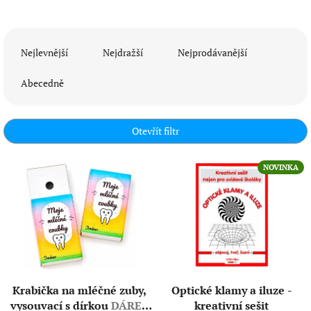
Ř
a
Nejlevnější
Nejdražší
Nejprodávanější
z
e
Abecedně
n
í
p
Otevřít filtr
r
o
V
NOVINKA
d
ý
u
p
k
i
t
s
ů
p
r
o
d
Krabička na mléčné zuby,
Optické klamy a iluze -
u
vysouvací s dírkou
DÁREK
kreativní sešit