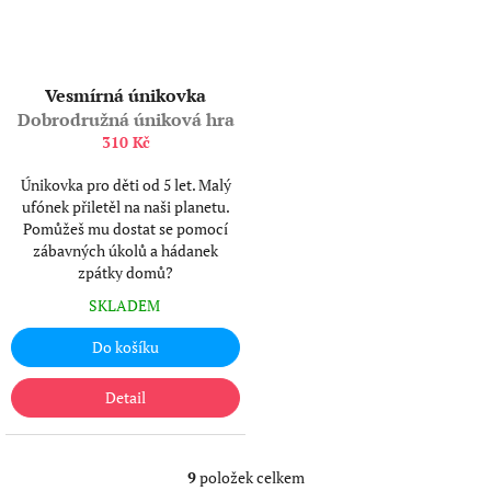
Vesmírná únikovka
Dobrodružná úniková hra
310 Kč
Únikovka pro děti od 5 let. Malý
ufónek přiletěl na naši planetu.
Pomůžeš mu dostat se pomocí
zábavných úkolů a hádanek
zpátky domů?
SKLADEM
Do košíku
Detail
9
položek celkem
O