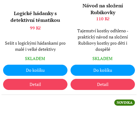
Návod na složení
Rubikovky
Logické hádanky s
110 Kč
detektivní tématikou
99 Kč
Tajemství kostky odhleno -
praktický návod na složení
Sešit s logickými hádankami pro
Rubikovy kostky pro děti i
malé i velké detektivy
dospělé
SKLADEM
SKLADEM
Do košíku
Do košíku
Detail
Detail
NOVINKA