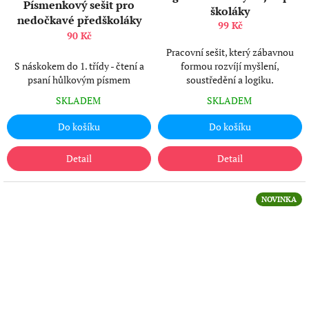
Písmenkový sešit pro
školáky
nedočkavé předškoláky
99 Kč
90 Kč
Pracovní sešit, který zábavnou
S náskokem do 1. třídy - čtení a
formou rozvíjí myšlení,
psaní hůlkovým písmem
soustředění a logiku.
SKLADEM
SKLADEM
Do košíku
Do košíku
Detail
Detail
NOVINKA