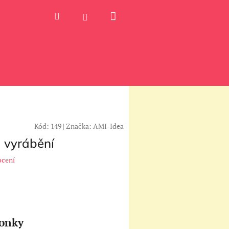
Nákupní
Hledat
Přihlášení
košík
Kód:
149
|
Značka:
AMI-Idea
á vyrábění
ocení
fonky