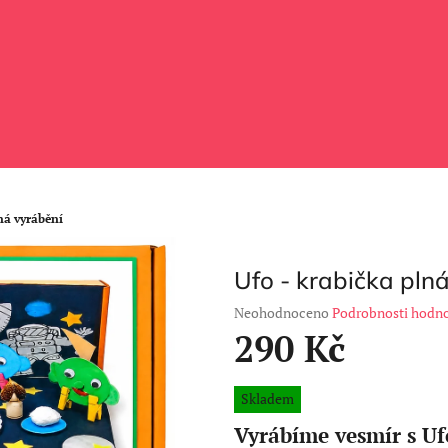
ná vyrábění
Ufo - krabička pln
Průměrné
Neohodnoceno
Podrobnosti hodn
hodnocení
290 Kč
produktu
je
Měrná
0,0
Skladem
cena:
z
Vyrábíme vesmír s U
5