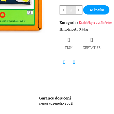
hvězdiček.
Do košíku
Kategorie
:
Krabičky s vyráběním
Hmotnost
:
0.4 kg
TISK
ZEPTAT SE
Twitter
Facebook
Garance doručení
nepoškozeného zboží