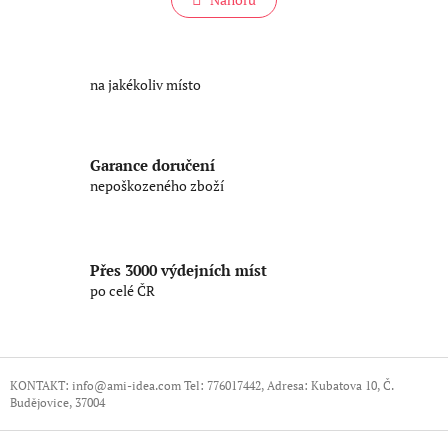
n
l
k
o
á
v
d
á
a
na jakékoliv místo
n
c
í
í
p
r
Garance doručení
v
nepoškozeného zboží
k
y
v
ý
p
Přes 3000 výdejních míst
i
po celé ČR
s
u
Z
á
KONTAKT: info@ami-idea.com Tel: 776017442, Adresa: Kubatova 10, Č.
Budějovice, 37004
p
a