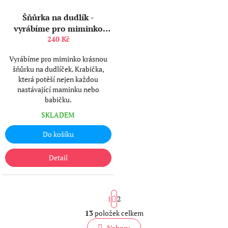
Šňůrka na dudlík -
vyrábíme pro miminko
Kreativní sada
240 Kč
Vyrábíme pro miminko krásnou
šňůrku na dudlíček. Krabička,
která potěší nejen každou
nastávající maminku nebo
babičku.
SKLADEM
Do košíku
Detail
S
1
2
t
r
13
položek celkem
O
á
v
Nahoru