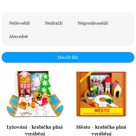
Ř
a
Nejlevnější
Nejdražší
Nejprodávanější
z
e
Abecedně
n
í
p
Otevřít filtr
r
o
V
d
ý
u
p
k
i
t
s
ů
p
r
o
d
Lyžování - krabička plná
Město - krabička plná
u
vyrábění
vyrábění