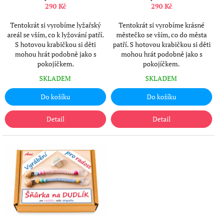
k
290 Kč
290 Kč
t
ů
Tentokrát si vyrobíme lyžařský
Tentokrát si vyrobíme krásné
areál se vším, co k lyžování patří.
městečko se vším, co do města
S hotovou krabičkou si děti
patří. S hotovou krabičkou si děti
mohou hrát podobně jako s
mohou hrát podobně jako s
pokojíčkem.
pokojíčkem.
SKLADEM
SKLADEM
Do košíku
Do košíku
Detail
Detail