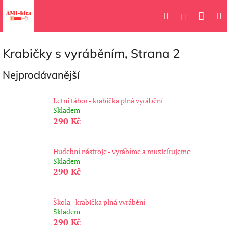
Přejít
Náku
Hledat
M
na
Přihlášení
obsah
koší
Krabičky s vyráběním
, Strana 2
Nejprodávanější
Letní tábor - krabička plná vyrábění
Skladem
290 Kč
Hudební nástroje - vyrábíme a muzicírujeme
Skladem
290 Kč
Škola - krabička plná vyrábění
Skladem
290 Kč